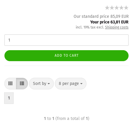
Our standard price 85,09 EUR
Your price 63,81 EUR
incl. 19% tax excl.
Shipping costs
ADD TO CART
Sort by
8 per page
1
1
to
1
(from a total of
1
)