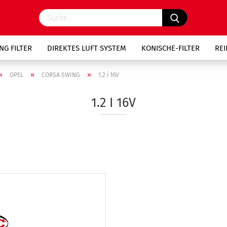
NG FILTER
DIREKTES LUFT SYSTEM
KONISCHE-FILTER
RE
»
»
»
OPEL
CORSA SWING
1.2 i 16V
1.2 I 16V