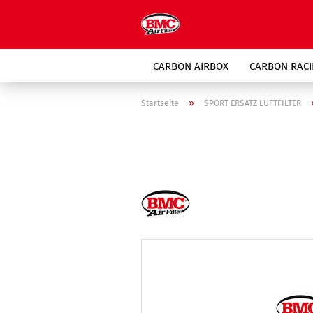
CARBON AIRBOX
CARBON RACI
SPORT ERSATZ LUFTFILTER
»
Startseite
SPORT ERSATZ LUFTFILTER