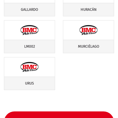
GALLARDO
HURACÁN
LM002
MURCIÈLAGO
URUS