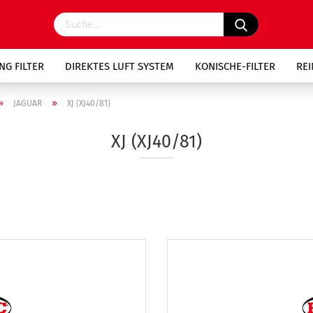
NG FILTER
DIREKTES LUFT SYSTEM
KONISCHE-FILTER
RE
»
»
JAGUAR
XJ (XJ40/81)
XJ (XJ40/81)