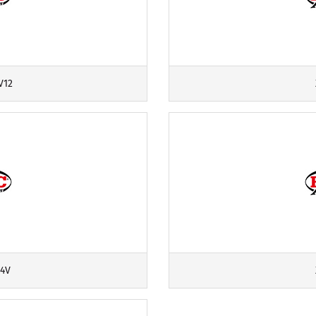
V12
24V