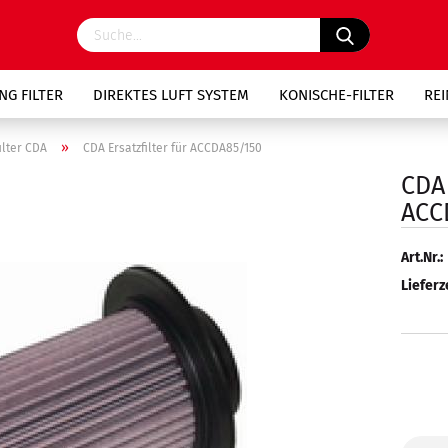
NG FILTER
DIREKTES LUFT SYSTEM
KONISCHE-FILTER
RE
»
ilter CDA
CDA Ersatzfilter für ACCDA85/150
CDA 
ACC
Art.Nr.:
Lieferze