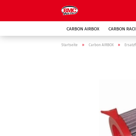
CARBON AIRBOX
CARBON RACI
SPORT ERSATZ LUFTFILTER
»
»
Startseite
Carbon AIRBOX
Ersatzf