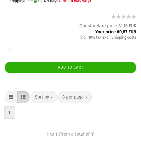
Shippingtime:
ca. 4-5 days
(abroad may vary)
Our standard price 81,16 EUR
Your price 60,87 EUR
incl. 19% tax excl.
Shipping costs
ADD TO CART
Sort by
8 per page
1
1
to
1
(from a total of
1
)